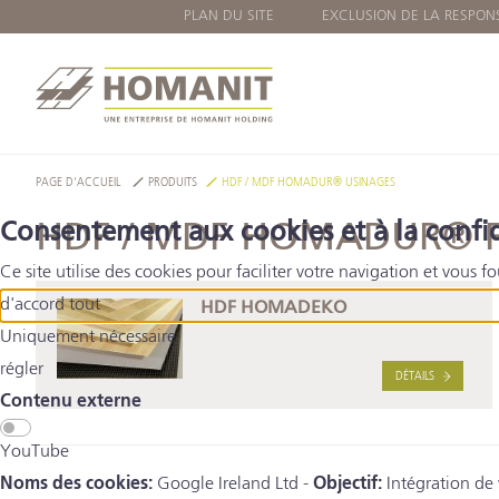
PLAN DU SITE
EXCLUSION DE LA RESPONS
PAGE D'ACCUEIL
PRODUITS
HDF / MDF HOMADUR® USINAGES
Consentement aux cookies et à la confid
HDF / MDF HOMADUR® F
Ce site utilise des cookies pour faciliter votre navigation et vous f
d'accord tout
HDF HOMADEKO
Uniquement nécessaire
régler
DÉTAILS
Contenu externe
YouTube
Noms des cookies:
Google Ireland Ltd -
Objectif:
Intégration de