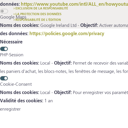
données:
https://www.youtube.com/intl/ALL_en/howyoutub
EXCLUSION DE LA RESPONSABILITÉ
LA PROTECTION DES DONNÉES
Google Maps
RESPONSABILITÉ DE L'ÉDITION
Noms des cookies:
Google Ireland Ltd -
Objectif:
Activer automat
des données:
https://policies.google.com/privacy
Nécessaire
PHP-Session
Noms des cookies:
Local -
Objectif:
Permet de recevoir des variab
les paniers d'achat, les blocs-notes, les fenêtres de message, les fo
Cookie-Consent
Noms des cookies:
Local -
Objectif:
Pour enregistrer vos paramèt
Validité des cookies:
1 an
enregistrer