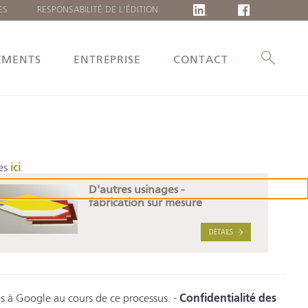
ES
RESPONSABILITÉ DE L'ÉDITION
LANGUE
DEUTSCH
EMENTS
ENTREPRISE
CONTACT
ENGLISH
POLSKI
LIETUVIŲ
ies
ici
.
D'autres usinages -
fabrication sur mesure
DÉTAILS
s à Google au cours de ce processus. -
Confidentialité des