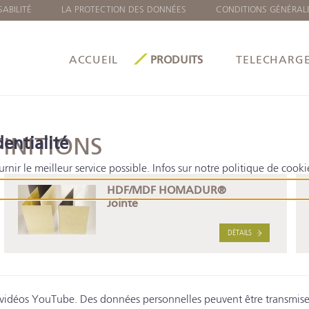
ABILITÉ
LA PROTECTION DES DONNÉES
CONDITIONS GÉNÉRAL
ACCUEIL
PRODUITS
TELECHARG
entialité
INITIONS
ournir le meilleur service possible. Infos sur notre politique de cook
HDF/MDF HOMADUR®
Jointé
DÉTAILS
 vidéos YouTube. Des données personnelles peuvent être transmise