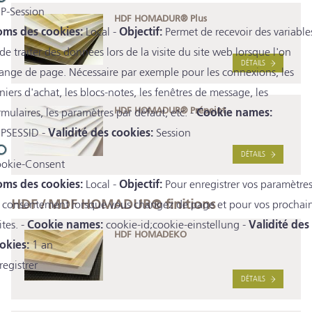
P-Session
HDF HOMADUR® Plus
ms des cookies:
Local -
Objectif:
Permet de recevoir des variable
 de traiter des données lors de la visite du site web lorsque l'on
DÉTAILS
ange de page. Nécessaire par exemple pour les connexions, les
niers d'achat, les blocs-notes, les fenêtres de message, les
HDF HOMADUR® Prépeint
rmulaires, les paramètres par défaut, etc. -
Cookie names:
PSESSID -
Validité des cookies:
Session
DÉTAILS
okie-Consent
ms des cookies:
Local -
Objectif:
Pour enregistrer vos paramètre
HDF / MDF HOMADUR® finitions
 consentement lorsque vous changez de page et pour vos prochai
ites. -
Cookie names:
cookie-id;cookie-einstellung -
Validité des
HDF HOMADEKO
okies:
1 an
registrer
DÉTAILS