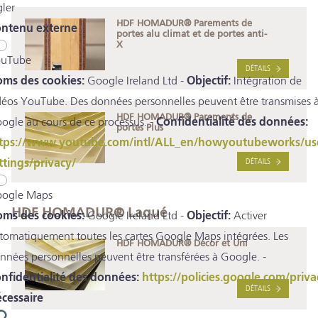
gler
HDF HOMADUR® Parements de
ntenu externe
portes alu climat et de portes anti-
X
uTube
DÉTAILS
ms des cookies:
Google Ireland Ltd -
Objectif:
Intégration de
déos YouTube. Des données personnelles peuvent être transmises 
HDF HOMADUR® Parements de
ogle au cours de ce processus. -
Confidentialité des données:
portes Plus
tps://www.youtube.com/intl/ALL_en/howyoutubeworks/us
ttings/privacy/
DÉTAILS
ogle Maps
HDF HOMADUR® Laqué
ms des cookies:
Google Ireland Ltd -
Objectif:
Activer
tomatiquement toutes les cartes Google Maps intégrées. Les
HDF HOMADUR® Décor et Uni
nnées personnelles peuvent être transférées à Google. -
nfidentialité des données:
https://policies.google.com/priva
DÉTAILS
cessaire