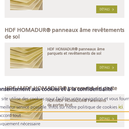
DÉTAILS
HDF HOMADUR® panneaux âme revêtements
de sol
HDF HOMADUR® panneaux âme
parquets et revêtements de sol
DÉTAILS
HDF / MDF HOMADUR® parement de porte
nsentement aux cookies et à la confidentialité
 site utilise des cookies pour faciliter votre navigation et vous fourn
HDF/MDF HOMADUR® Parements
de portes Brut
 meilleur service possible. Infos sur notre politique de cookies
ici
.
accord tout
DÉTAILS
iquement nécessaire