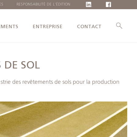
ES
RESPONSABILITÉ DE L'ÉDITION
LANGUE
DEUTSCH
EMENTS
ENTREPRISE
CONTACT
ENGLISH
POLSKI
LIETUVIŲ
 DE SOL
rie des revêtements de sols pour la production