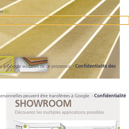
ies
ici
.
s à Google au cours de ce processus. -
Confidentialité des
rsonnelles peuvent être transférées à Google. -
Confidentialité
SHOWROOM
Découvrez les multiples applications possibles