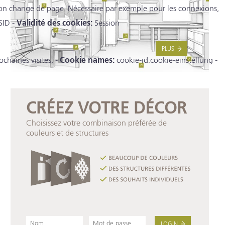
 l'on change de page. Nécessaire par exemple pour les connexions,
ID -
Validité des cookies:
Session
PLUS
chaines visites. -
Cookie names:
cookie-id;cookie-einstellung -
CRÉEZ VOTRE DÉCOR
Choisissez votre combinaison préférée de
couleurs et de structures
LOGIN