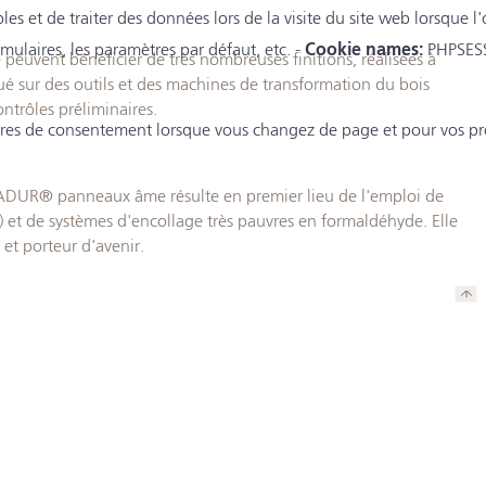
les et de traiter des données lors de la visite du site web lorsque
rmulaires, les paramètres par défaut, etc. -
Cookie names:
PHPSESS
nt bénéficier de très nombreuses finitions, réalisées à
tué sur des outils et des machines de transformation du bois
ontrôles préliminaires.
res de consentement lorsque vous changez de page et pour vos pro
DUR® panneaux âme résulte en premier lieu de l'emploi de
 et de systèmes d'encollage très pauvres en formaldéhyde. Elle
et porteur d'avenir.