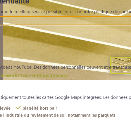
entialité
ournir le meilleur service possible. Infos sur notre politique de cook
 vidéos YouTube. Des données personnelles peuvent être transmise
eworks/user-settings/privacy/
iquement toutes les cartes Google Maps intégrées. Les données pe
élevée
planéité hors pair
 l'industrie du revêtement de sol, notamment les parquets