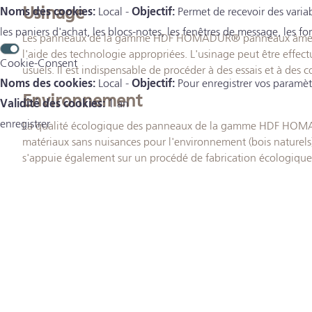
Usinage
Noms des cookies:
Local -
Objectif:
Permet de recevoir des variab
les paniers d'achat, les blocs-notes, les fenêtres de message, les fo
Les panneaux de la gamme HDF HOMADUR® panneaux âme peuve
l'aide des technologie appropriées. L'usinage peut être effec
Cookie-Consent
usuels. Il est indispensable de procéder à des essais et à des c
Noms des cookies:
Local -
Objectif:
Pour enregistrer vos paramèt
Environnement
Validité des cookies:
1 an
enregistrer
La qualité écologique des panneaux de la gamme HDF HOMA
matériaux sans nuisances pour l'environnement (bois naturels)
s'appuie également sur un procédé de fabrication écologique 