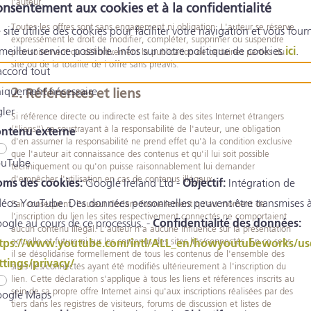
l'auteur.
nsentement aux cookies et à la confidentialité
Toutes les offres sont sans engagement ni obligation. L'auteur se réserve
 site utilise des cookies pour faciliter votre navigation et vous fourn
expressément le droit de modifier, compléter, supprimer ou suspendre
 meilleur service possible. Infos sur notre politique de cookies
ici
.
provisoirement ou définitivement la publication de certaines parties du
site ou de la totalité de l'offre sans préavis.
accord tout
iquement nécessaire
2. Références et liens
gler
Si référence directe ou indirecte est faite à des sites Internet étrangers
("liens") se soustrayant à la responsabilité de l'auteur, une obligation
ntenu externe
d'en assumer la responsabilité ne prend effet qu'à la condition exclusive
que l'auteur ait connaissance des contenus et qu'il lui soit possible
uTube
techniquement ou qu'on puisse raisonnablement lui demander
d'empêcher l'utilisation en cas de contenus illégaux.
ms des cookies:
Google Ireland Ltd -
Objectif:
Intégration de
déos YouTube. Des données personnelles peuvent être transmises 
Par conséquent, l'auteur déclare formellement qu'au moment de
l'inscription du lien les sites respectivement connectés ne comportaient
ogle au cours de ce processus. -
Confidentialité des données:
aucun contenu illégal. L'auteur n'a aucune influence sur la présentation
actuelle et future ni sur les contenus des sites liés/connectés. En ce sens,
tps://www.youtube.com/intl/ALL_en/howyoutubeworks/us
il se désolidarise formellement de tous les contenus de l'ensemble des
ttings/privacy/
sites liés/connectés ayant été modifiés ultérieurement à l'inscription du
lien. Cette déclaration s'applique à tous les liens et références inscrits au
sein de sa propre offre Internet ainsi qu'aux inscriptions réalisées par des
ogle Maps
tiers dans les registres de visiteurs, forums de discussion et listes de