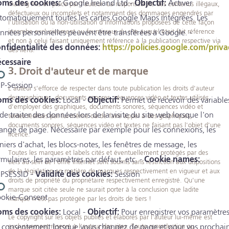
ms des cookies:
Google Ireland Ltd -
Objectif:
Activer
mailing mis en place par l'auteur. La responsabilité des contenus illégaux,
défectueux ou incomplets et notamment des dommages engendrés par
tomatiquement toutes les cartes Google Maps intégrées. Les
l'utilisation ou la non-utilisation d'informations proposées de cette façon
incombe exclusivement au fournisseur du site auquel était fait référence
nnées personnelles peuvent être transférées à Google. -
et non à celui faisant uniquement référence à la publication respective via
nfidentialité des données:
https://policies.google.com/priva
des liens.
cessaire
3. Droit d'auteur et de marque
P-Session
L'auteur s'efforce de respecter dans toute publication les droits d'auteur
des graphiques, documents sonores, séquences vidéo et textes utilisés,
ms des cookies:
Local -
Objectif:
Permet de recevoir des variable
d'employer des graphiques, documents sonores, séquences vidéo et
 de traiter des données lors de la visite du site web lorsque l'on
textes réalisés par lui-même ou de faire appel à des graphiques,
documents sonores, séquences vidéo et textes ne faisant pas l'objet d'une
ange de page. Nécessaire par exemple pour les connexions, les
licence.
niers d'achat, les blocs-notes, les fenêtres de message, les
Toutes les marques et labels cités et éventuellement protégés par des
rmulaires, les paramètres par défaut, etc. -
Cookie names:
tiers au sein de l'offre Internet sont soumis sans restriction aux dispositions
de la législation en matière de marques respectivement en vigueur et aux
PSESSID -
Validité des cookies:
Session
droits de propriété du propriétaire respectivement enregistré. Qu'une
marque soit citée seule ne saurait porter à la conclusion que ladite
okie-Consent
marque n'est pas protégée par les droits de tiers !
ms des cookies:
Local -
Objectif:
Pour enregistrer vos paramètre
Le copyright sur les objets publiés et élaborés par l'auteur lui-même est
 consentement lorsque vous changez de page et pour vos prochai
exclusivement réservé à l'auteur des sites. Toute reproduction ou