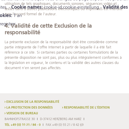
utilisation de tels graphiques, documents sonores, séquences vidéo et
ites. -
Cookie names:
cookie-id;cookie-einstellung -
Validité des
textes dans d'autres publications électroniques ou imprimées est interdite
sans l'accord formel de l'auteur.
okies:
1 an
registrer
4. Validité de cette Exclusion de la
responsabilité
La présente exclusion de la responsabilité doit être considérée comme
partie intégrante de l'offre Internet à partir de laquelle il a été fait
référence à ce site. Si certaines parties ou certaines formulations de la
présente disposition ne sont pas, plus ou plus intégralement conformes à
la législation en vigueur, le contenu et la validité des autres clauses du
document n'en seront pas affectés.
EXCLUSION DE LA RESPONSABILITÉ
LA PROTECTION DES DONNÉES
RESPONSABILITÉ DE L'ÉDITION
VERSION DE BUREAU
BAHNHOFSTRASSE 30
D-37412 HERZBERG AM HARZ
TÉL +49 (0) 55 21 / 84 - 0
FAX +49 (0) 55 21 / 8 42 69