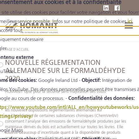
nsentement aux cookies et à la confidentialité
 site utilise des cookies pour faciliter votre navigation et vous fourn
 meilleur service possible. Infos sur notre politique de cookies
ici
.
accord tout
iquement nécessaire
gler
PAGE D'ACCUEIL
ntenu externe
NOUVELLE RÉGLEMENTATION
ALLEMANDE SUR LE FORMALDÉHYDE
uTube
2020
ms des cookies:
Google Ireland Ltd -
Objectif:
Intégration de
déos YouTube. Des données personnelles peuvent être transmises 
HOMANIT opte pour la sécurité sans majoration des coûts
ogle au cours de ce processus. -
Confidentialité des données:
tps://www.youtube.com/intl/ALL_en/howyoutubeworks/us
les nouvelles dispositions règlementaires allemandes sur
sur l'interdiction de certaines substances chimiques (ChemVerbV)
ttings/privacy/
concernant l'analyse des émissions de formaldéhyde produites par les
matériaux dérivés du bois est actuellement sur toutes les lèvres. Elle
ogle Maps
soulève beaucoup d'incertitude quant à la disponibilité de produits
conformes, à leur classification et aux coûts supplémentaires.