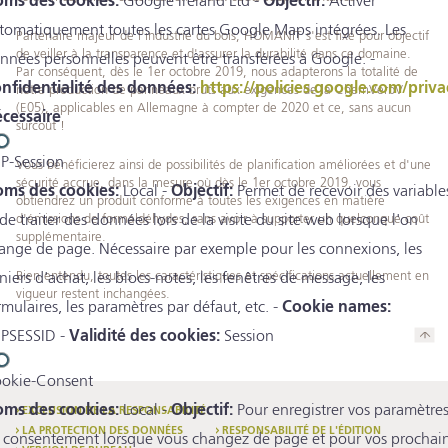
ms des cookies:
Google Ireland Ltd -
Objectif:
Activer
tomatiquement toutes les cartes Google Maps intégrées. Les
Partenaire majeur de l'industrie du bois, HOMANIT s'est fixé pour objectif
de veiller à la transparence et d'assurer la durabilité dans ce domaine.
nnées personnelles peuvent être transférées à Google. -
Par conséquent, dès le 1er octobre 2019, nous adapterons la totalité de
nfidentialité des données:
https://policies.google.com/priva
notre production de panneaux bruts aux exigences de la ChemVerbV
(E05), applicables en Allemagne à compter de 2020 et ce, sans aucun
cessaire
surcoût !
P-Session
Vous bénéficierez ainsi de possibilités de planification améliorées et d'une
sécurité accrue, dans la mesure où dès le 1er octobre 2019, vous
ms des cookies:
Local -
Objectif:
Permet de recevoir des variable
obtiendrez un produit conforme à toutes les exigences en matière
 de traiter des données lors de la visite du site web lorsque l'on
d'émissions de formaldéhydes, sans avoir à supporter un quelconque coût
supplémentaire.
ange de page. Nécessaire par exemple pour les connexions, les
Bien entendu, toutes les caractéristiques et spécifications actuellement en
niers d'achat, les blocs-notes, les fenêtres de message, les
vigueur restent inchangées.
rmulaires, les paramètres par défaut, etc. -
Cookie names:
PSESSID -
Validité des cookies:
Session
okie-Consent
ms des cookies:
Local -
Objectif:
Pour enregistrer vos paramètre
EXCLUSION DE LA RESPONSABILITÉ
LA PROTECTION DES DONNÉES
RESPONSABILITÉ DE L'ÉDITION
 consentement lorsque vous changez de page et pour vos prochai