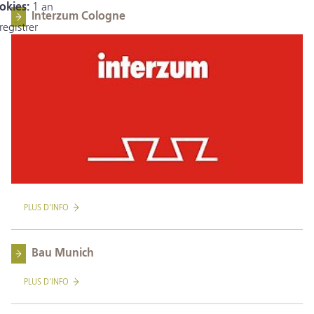
okies:
1 an
Interzum Cologne
registrer
PLUS D'INFO
Bau Munich
PLUS D'INFO