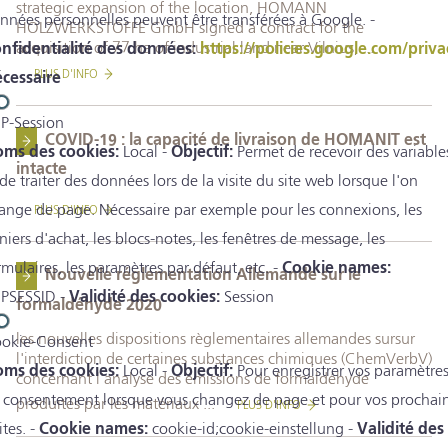
strategic expansion of the location, HOMANN
nnées personnelles peuvent être transférées à Google. -
HOLZWERKSTOFFE GmbH signed a contract for the
acquisition of 77 ha of industrial land near Vilnius, ...
nfidentialité des données:
https://policies.google.com/priva
PLUS D'INFO
cessaire
P-Session
COVID-19 : la capacité de livraison de HOMANIT est
ms des cookies:
Local -
Objectif:
Permet de recevoir des variable
intacte
 de traiter des données lors de la visite du site web lorsque l'on
ange de page. Nécessaire par exemple pour les connexions, les
PLUS D'INFO
niers d'achat, les blocs-notes, les fenêtres de message, les
rmulaires, les paramètres par défaut, etc. -
Cookie names:
Nouvelle réglementation Allemande sur le
PSESSID -
Validité des cookies:
Session
formaldéhyde 2020
les nouvelles dispositions règlementaires allemandes sursur
okie-Consent
l'interdiction de certaines substances chimiques (ChemVerbV)
ms des cookies:
Local -
Objectif:
Pour enregistrer vos paramètre
concernant l'analyse des émissions de formaldéhyde
 consentement lorsque vous changez de page et pour vos prochai
produites par les matériaux ...
PLUS D'INFO
ites. -
Cookie names:
cookie-id;cookie-einstellung -
Validité des