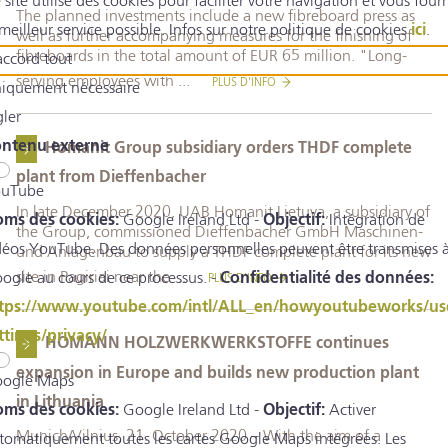
 site utilise des cookies pour faciliter votre navigation et vous fourn
The planned investments include a new fibreboard press as
 meilleur service possible. Infos sur notre politique de cookies
ici
.
well as further accompanying measures for the finishing of
fibreboards in the total amount of EUR 65 million. "Long-
accord tout
serving employees with ...
PLUS D'INFO
iquement nécessaire
gler
ntenu externe
Homanit Group subsidiary orders THDF complete
plant from Dieffenbacher
uTube
In late December 2020, UAB Homanit Lietuva, a subsidiary of
ms des cookies:
Google Ireland Ltd -
Objectif:
Intégration de
the Group, commissioned Dieffenbacher GmbH Maschinen-
déos YouTube. Des données personnelles peuvent être transmises 
und Anlagenbau to supply a THDF complete plant for its new
site in Pagiriai near the ...
ogle au cours de ce processus. -
Confidentialité des données:
PLUS D'INFO
tps://www.youtube.com/intl/ALL_en/howyoutubeworks/us
ttings/privacy/
HOMANN HOLZWERKWERKSTOFFE continues
expansion in Europe and builds new production plant
ogle Maps
in Lithuania
ms des cookies:
Google Ireland Ltd -
Objectif:
Activer
Munich/Vilnius, 21. October 2020 – With the aim of a
tomatiquement toutes les cartes Google Maps intégrées. Les