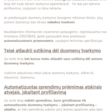
teisę bet kada tokiam tvarkymui paprieštarauti. Tai taip pat taikoma
profiliavimui, susijusiam su tokia reklama.
Jei prieštaraujate duomenų tvarkymui tiesioginės reklamos tikslais, jūsų
asmens duomenys šiais tikslais
nebebus tvarkomi
.
Naudodamiesi informacinės visuomenės paslaugomis, nepriklausomai nuo
Direktyvos 2002/58/EB, galite pasinaudoti teise prieštarauti
automatizuotomis priemonėmis
, naudojant technines specifikacijas.
Teisė atšaukti sutikimą dėl duomenų tvarkymo
Jūs turite teisę
bet kuriuo metu atšaukti savo sutikimą dėl asmens
duomenų tvarkymo
.
Sutikimo atšaukimas neturi įtakos duomenų tvarkymo, atlikto iki
atšaukimo, teisėtumui.
Automatizuotas sprendimų priėmimas atskirais
atvejais, įskaitant profiliavimą
Jūs turite teisę
nebūti sprendimo, kuris grindžiamas tik
automatizuotu duomenų tvarkymu – įskaitant profiliavimą –
objektu
, jei toks sprendimas sukelia jums teisines pasekmes arba daro