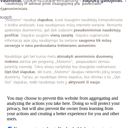
vadinimai:
cookie-id;cookie-einstellung -
Slapukų galiojimas:
1
N
audotojų IP adresai prieš išsaugojimą yra paverčiami
tai
anoniminiais.
saugoti
„Matomo“ naudoja
slapukus
, kurie išsaugomi naudotojų kompiuteriuose
ir leidžia analizuoti, kaip naudojamasi mūsų interneto svetaine. Remiantis
apdorotais duomenimis, gali būti sudaromi
pseudoniminiai naudotojų
profiliai
. Slapukai saugomi
vieną savaitę
. Slapuko sugeneruota
informacija apie jūsų naudojimąsi šia svetaine
saugoma tik mūsų
serveryje ir nėra perduodama tretiesiems asmenims
.
Naudotojai gali bet kuriuo metu
atsisakyti anoniminio duomenų
rinkimo
ateičiai per programą „Matomo“, paspausdami žemiau
pateiktą nuorodą. Tokiu atveju naršyklėje bus išsaugotas vadinamasis
Opt-Out slapukas
, dėl kurio „Matomo“ daugiau neberinks jokių sesijos
duomenų. Tačiau, jei naudotojai ištrina slapukus, bus ištrintas ir šis „Opt-
Out“ slapukas, todėl naudotojai turės jį
aktyvuoti iš naujo
.