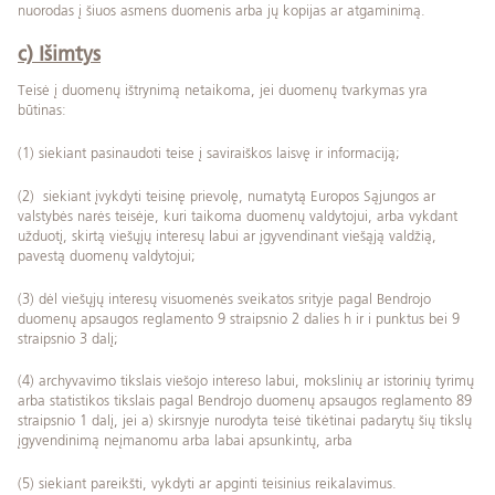
nuorodas į šiuos asmens duomenis arba jų kopijas ar atgaminimą.
c) Išimtys
Teisė į duomenų ištrynimą netaikoma, jei duomenų tvarkymas yra
būtinas:
(1) siekiant pasinaudoti teise į saviraiškos laisvę ir informaciją;
(2) siekiant įvykdyti teisinę prievolę, numatytą Europos Sąjungos ar
valstybės narės teisėje, kuri taikoma duomenų valdytojui, arba vykdant
užduotį, skirtą viešųjų interesų labui ar įgyvendinant viešąją valdžią,
pavestą duomenų valdytojui;
(3) dėl viešųjų interesų visuomenės sveikatos srityje pagal Bendrojo
duomenų apsaugos reglamento 9 straipsnio 2 dalies h ir i punktus bei 9
straipsnio 3 dalį;
(4) archyvavimo tikslais viešojo intereso labui, mokslinių ar istorinių tyrimų
arba statistikos tikslais pagal Bendrojo duomenų apsaugos reglamento 89
straipsnio 1 dalį, jei a) skirsnyje nurodyta teisė tikėtinai padarytų šių tikslų
įgyvendinimą neįmanomu arba labai apsunkintų, arba
(5) siekiant pareikšti, vykdyti ar apginti teisinius reikalavimus.