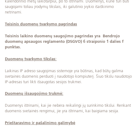
kalendorinio metų laikotarpiui, po to ištrinami. Duomenys, kurie turi būti
saugojami toliau įrodymų tikslais, iki galutinio įvykio išaiškinimo
netrinami.
Teisinis duomenų tvarkymo pagrindas
Teisinis laikino duomenų saugojimo pagrindas yra Bendrojo
duomenų apsaugos reglamento (DSGVO) 6 straipsnio 1 dalies f
punktas.
Duomenų tvarkymo tikslas:
Laikinas IP adreso saugojimas sistemoje yra būtinas, kad būtų galima
svetainės duomenis perduoti į naudotojo kompiuterį. Šiuo tikslu naudotojo
IP-adresas turi likti išsaugotas sesijos trukmei.
Duomenų išsaugojimo trukmė:
Duomenys ištrinami, kai jie nebėra reikalingi jų surinkimo tikslui. Renkant
duomenis svetainės rengimui, jie yra ištrinami, kai baigiama sesija.
Prieštaravimo ir pašalinimo galimybė