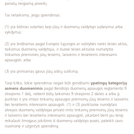
panašų neigiamą poveikį.
Tai netaikoma, jeigu sprendimas:
(1) yra būtinas sutarties tarp jūsų ir duomenų valdytojo sudarymui arba
vykdymui;
(2) yra leidžiamas pagal Europos Sąjungos ar valstybės narės teisės aktus,
taikomus duomenų valdytojui, ir šiuose teisės aktuose numatytos
tinkamos priemonės jūsų teisėms, laisvėms ir teisėtiems interesams
apsaugoti; arba
(3) yra priimamas gavus jūsų aiškų sutikimą.
Tarp kitko, tokie sprendimai negali būti grindžiami
ypatingų kategorijų
asmens duomenimis
pagal Bendrojo duomenų apsaugos reglamento 9
straipsnio 1 dalį, nebent būtų taikomas 9 straipsnio 2 dalies a arba g
punktas ir yra imtasi tinkamų apsaugos priemonių jūsų teisėms ir laisvėms
bei teisėtiems interesams apsaugoti. (1) ir (3) punktuose nurodytais
atvejais duomenų valdytojas privalo imtis tinkamų priemonių jūsų teisėms
ir laisvėms bei teisėtiems interesams apsaugoti, įskaitant bent jau teisę:
reikalauti žmogaus įsikišimo iš duomenų valdytojo pusės, pateikti savo
nuomonę ir užginčyti sprendimą.