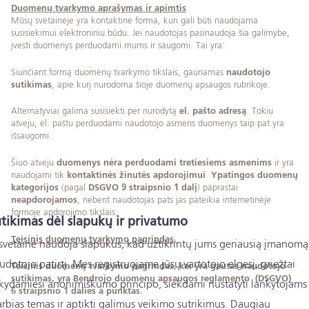
Duomenų tvarkymo aprašymas ir apimtis
Mūsų svetainėje yra kontaktinė forma, kuri gali būti naudojama
susisiekimui elektroniniu būdu. Jei naudotojas pasinaudoja šia galimybe,
įvesti duomenys perduodami mums ir saugomi. Tai yra:
Siunčiant formą duomenų tvarkymo tikslais, gaunamas
naudotojo
sutikimas
, apie kurį nurodoma šioje duomenų apsaugos rubrikoje.
Alternatyviai galima susisiekti per nurodytą
el. pašto adresą
. Tokiu
atveju, el. paštu perduodami naudotojo asmens duomenys taip pat yra
išsaugomi.
Šiuo atveju
duomenys nėra perduodami tretiesiems asmenims
ir yra
naudojami tik
kontaktinės žinutės apdorojimui
.
Ypatingos duomenų
kategorijos
(pagal
DSGVO 9 straipsnio 1 dalį
) paprastai
neapdorojamos
, nebent naudotojas pats jas pateikia internetinėje
formoje apdorojimo tikslais.
tikimas dėl slapukų ir privatumo
Teisinis duomenų tvarkymo pagrindas,
 svetainė naudoja slapukus, kad užtikrintų jums geriausią įmanomą
udotojo patirtį. Mes registruojame jūsų vartotojo elgesį, griežtai
Teisinis duomenų tvarkymo pagrindas, kai yra gautas naudotojo
sutikimas, yra Bendrojo duomenų apsaugos reglamento (DSGVO)
ikydamiesi anonimiškumo principo, siekdami nustatyti lankytojams
6 straipsnio 1 dalies a punktas.
arbias temas ir aptikti galimus veikimo sutrikimus. Daugiau