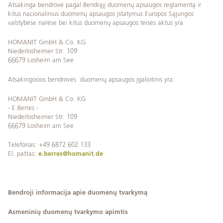
Atsakinga bendrovė pagal Bendrąjį duomenų apsaugos reglamentą ir
kitus nacionalinius duomenų apsaugos įstatymus Europos Sąjungos
valstybėse narėse bei kitus duomenų apsaugos teisės aktus yra:
HOMANIT GmbH & Co. KG
Niederlosheimer Str. 109
66679 Losheim am See
Atsakingosios bendrovės duomenų apsaugos įgaliotinis yra:
HOMANIT GmbH & Co. KG
- E.Berres -
Niederlosheimer Str. 109
66679 Losheim am See
Telefonas: +49 6872 602 133
El. paštas:
e.berres@homanit.de
Bendroji informacija apie duomenų tvarkymą
Asmeninių duomenų tvarkymo apimtis