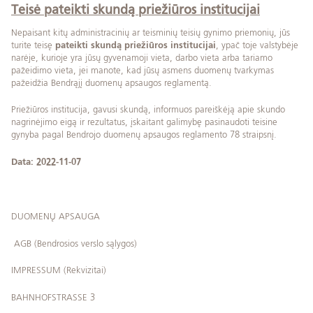
Teisė pateikti skundą priežiūros institucijai
Nepaisant kitų administracinių ar teisminių teisių gynimo priemonių, jūs
turite teisę
pateikti skundą priežiūros institucijai
, ypač toje valstybėje
narėje, kurioje yra jūsų gyvenamoji vieta, darbo vieta arba tariamo
pažeidimo vieta, jei manote, kad jūsų asmens duomenų tvarkymas
pažeidžia Bendrąjį duomenų apsaugos reglamentą.
Priežiūros institucija, gavusi skundą, informuos pareiškėją apie skundo
nagrinėjimo eigą ir rezultatus, įskaitant galimybę pasinaudoti teisine
gynyba pagal Bendrojo duomenų apsaugos reglamento 78 straipsnį.
Data: 2022-11-07
DUOMENŲ APSAUGA
AGB (Bendrosios verslo sąlygos)
IMPRESSUM (Rekvizitai)
BAHNHOFSTRASSE 3