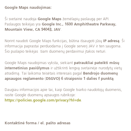
Google Maps naudojimas:
Ši svetainė naudoja
Google Maps
žemėlapių paslaugą per API.
Paslaugos teikėjas yra
Google Inc., 1600 Amphitheatre Parkway,
Mountain View, CA 94043, JAV
.
Norint naudoti Google Maps funkcijas, būtina išsaugoti jūsų
IP adresą
. Ši
informacija paprastai perduodama į Google serverį JAV ir ten saugoma.
Šio puslapio teikėjas šiam duomenų perdavimui įtakos neturi.
Google Maps naudojimas vyksta, siekiant
patraukliai pateikti mūsų
internetinius pasiūlymus
ir užtikrinti lengvą svetainėje nurodytų vietų
atradimą. Tai laikoma teisėtais interesais pagal
Bendrojo duomenų
apsaugos reglamento
(
DSGVO) 6 straipsnio 1 dalies f punktą
.
Daugiau informacijos apie tai, kaip Google tvarko naudotojų duomenis,
rasite Google duomenų apsaugos rubrikoje:
https://policies.google.com/privacy?hl=de
.
Kontaktinė forma / el. pašto adresas