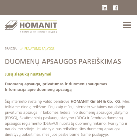
PRADŽIA
PRIVATUMO SĄLYGOS
DUOMENŲ APSAUGOS PAREIŠKIMAS
Jūsų slapukų nustatymai
Duomenų apsauga, privatumas ir duomenų saugumas
Informacija apie duomenų apsaugą
Šią interneto svetainę valdo bendrovė
HOMANIT GmbH & Co. KG
. Mes
teikiame didelę reikšmę Jūsų kaip mūsų interneto svetainės naudotojo
privatumo apsaugai ir laikomės federalinio duomenų apsaugos įstatymo
(BDSG), Skaitmeninių paslaugų įstatymo (DDG) ir Bendrojo duomenų
apsaugos reglamento (DSGVO) nuostatų duomenų rinkimo, tvarkymo ir
naudojimo srityje. Jei ateityje bus reikalingi šios duomenų apsaugos
direktyvų pakeitimai, mes juos paskelbsime šiame puslapyje.