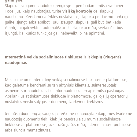
galimybė:
Slapukai saugomi naudotojo įrenginyje ir perduodami mūsų svetainei.
Todėl jūs, kaip naudotojas, turite
visišką kontrolę
dėl slapukų
naudojimo. Keisdami naršyklės nustatymus, slapukų perdavimo funkciją
galite išjungti arba apriboti. Jau išsaugoti slapukai gali būti bet kada
ištrinti, tai gali vykti ir automatiškai. Jei slapukai mūsų svetainėje bus
išjungti, kai kurios funkcijos gali nebeveikti pilna apimtimi.
Internetinė veikla socialiniuose tinkluose ir įskiepių (Plug-Ins)
naudojimas
Mes palaikome internetinę veiklą socialiniuose tinkluose ir platformose,
kad galėtume bendrauti su ten aktyviais klientais, suinteresuotais
asmenimis ir naudotojais bei informuoti juos ten apie mūsų paslaugas.
Apsilankius atitinkamuose tinkluose ir platformose, galioja jų operatorių
nustatytos verslo sąlygos ir duomenų tvarkymo direktyvos.
Jei mūsų duomenų apsaugos pareiškime nenurodyta kitaip, mes tvarkome
naudotojų duomenis tiek, kiek jie bendrauja su mumis socialiniuose
tinkluose ar platformose, pvz., rašo įrašus mūsų internetiniuose profiliuose
arba siunčia mums žinutes.