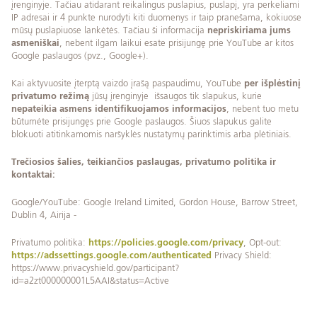
įrenginyje. Tačiau atidarant reikalingus puslapius, puslapį, yra perkeliami
IP adresai ir 4 punkte nurodyti kiti duomenys ir taip pranešama, kokiuose
mūsų puslapiuose lankėtės. Tačiau ši informacija
nepriskiriama jums
asmeniškai
, nebent ilgam laikui esate prisijungę prie YouTube ar kitos
Google paslaugos (pvz., Google+).
Kai aktyvuosite įterptą vaizdo įrašą paspaudimu, YouTube
per išplėstinį
privatumo režimą
jūsų įrenginyje išsaugos tik slapukus, kurie
nepateikia asmens identifikuojamos informacijos
, nebent tuo metu
būtumėte prisijungęs prie Google paslaugos. Šiuos slapukus galite
blokuoti atitinkamomis naršyklės nustatymų parinktimis arba plėtiniais.
Trečiosios šalies, teikiančios paslaugas, privatumo politika ir
kontaktai:
Google/YouTube: Google Ireland Limited, Gordon House, Barrow Street,
Dublin 4, Airija -
Privatumo politika:
https://policies.google.com/privacy
, Opt-out:
https://adssettings.google.com/authenticated
Privacy Shield:
https://www.privacyshield.gov/participant?
id=a2zt000000001L5AAI&status=Active