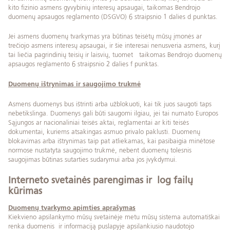
kito fizinio asmens gyvybinių interesų apsaugai, taikomas Bendrojo
duomenų apsaugos reglamento (DSGVO) 6 straipsnio 1 dalies d punktas.
Jei asmens duomenų tvarkymas yra būtinas teisėtų mūsų įmonės ar
trečiojo asmens interesų apsaugai, ir šie interesai nenusveria asmens, kurį
tai liečia pagrindinių teisių ir laisvių, tuomet taikomas Bendrojo duomenų
apsaugos reglamento 6 straipsnio 2 dalies f punktas.
Duomenų ištrynimas ir saugojimo trukmė
Asmens duomenys bus ištrinti arba užblokuoti, kai tik juos saugoti taps
nebetikslinga. Duomenys gali būti saugomi ilgiau, jei tai numato Europos
Sąjungos ar nacionaliniai teisės aktai, reglamentai ar kiti teisės
dokumentai, kuriems atsakingas asmuo privalo paklusti. Duomenų
blokavimas arba ištrynimas taip pat atliekamas, kai pasibaigia minėtose
normose nustatyta saugojimo trukmė, nebent duomenų tolesnis
saugojimas būtinas sutarties sudarymui arba jos įvykdymui.
Interneto svetainės parengimas ir log failų
kūrimas
Duomenų tvarkymo apimties aprašymas
Kiekvieno apsilankymo mūsų svetainėje metu mūsų sistema automatiškai
renka duomenis ir informaciją puslapyje apsilankiusio naudotojo