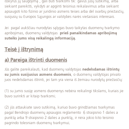
išskyrus jų saugojimą , gali būti tvarkomi tik: gavus jūsų sutikimą, arba
siekiant pareikšti, vykdyti ar apginti teisinius reikalavimus arba siekiant
apsaugoti kito fizinio ar juridinio asmens teises arba dėl svarbių priežasčių,
susijusių su Europos Sąjungos ar valstybės narės viešaisiais interesais.
Jei pagal aukščiau nurodytas sąlygas buvo taikytas duomenų tvarkymo
apribojimas, duomenų valdytojas
prieš panaikindamas apribojimą
suteiks jums visą reikalingą informaciją.
Teisė į ištrynimą
a) Pareiga ištrinti duomenis
Jūs galite pareikalauti, kad duomenų valdytojas
nedelsdamas ištrintų
su jumis susijusius asmens duomenis
, o duomenų valdytojas privalo
juos nedelsdamas ištrinti, jei tam yra viena iš žemiau nurodytų priežasčių:
(1) su jumis susiję asmens duomenys nebėra reikalingi tikslams, kuriais jie
buvo surinkti ar kitaip tvarkomi;
(2) jūs atšaukiate savo sutikimą, kuriuo buvo grindžiamas tvarkymas
pagal Bendrojo duomenų apsaugos reglamento 6 straipsnio 1 dalies a
punktą arba 9 straipsnio 2 dalies a punktą, ir nėra jokio kito teisinio
pagrindo tolesniam duomenų tvarkymui;