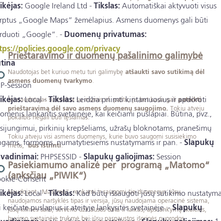
ikėjas:
Google Ireland Ltd -
Tikslas:
Automatiškai aktyvuoti visus
erptus „Google Maps“ žemėlapius. Asmens duomenys gali būti
rduoti „Google“. -
Duomenų privatumas:
tps://policies.google.com/privacy
Prieštaravimo ir duomenų pašalinimo galimybė
tina
Naudotojas bet kuriuo metu turi galimybę
atšaukti savo sutikimą dėl
asmens duomenų tvarkymo
.
P-Session
ikėjas:
Local -
Tikslas:
Leidžia priimti kintamuosius ir apdoroti
Jei naudotojas susisiekia su mumis el. paštu, jis bet kada gali
pateikti
prieštaravimą dėl savo asmens duomenų saugojimo.
Tokiu atveju
omenis lankantis svetainėje, kai keičiami puslapiai. Būtina, pvz.,
pokalbis negali būti tęsiamas.
isijungimui, pirkinių krepšeliams, užrašų bloknotams, pranešimų
Tokiu atveju visi asmens duomenys, kurie buvo saugomi susisiekimo
ngams, formoms, numatytiesiems nustatymams ir pan. -
Slapukų
metu,
bus ištrinti
.
vadinimai:
PHPSESSID -
Slapukų galiojimas:
Session
Pasiekiamumo analizė per programą „Matomo“
(anksčiau „PIWIK“)
okie-Consent
Naudojant „Matomo“, renkami ir saugomi šie duomenys: jūsų
ikėjas:
Local -
Tikslas:
Kad būtų išsaugoti jūsų sutikimo nustatyma
naudojamos naršyklės tipas ir versija, jūsų naudojama operacinė sistema,
i keičiate puslapius ir ateityje lankysitės svetainėje. -
Slapukų
jūsų kilmės šalis, serverio užklausos data ir laikas, apsilankymų skaičius,
buvimo svetainėje trukmė bei jūsų paspaustos išorinės nuorodos.