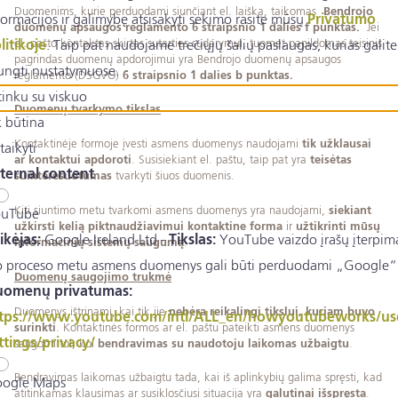
Duomenims, kurie perduodami siunčiant el. laišką, taikomas
Bendrojo
formacijos ir galimybę atsisakyti sekimo rasite mūsų
Privatumo
duomenų apsaugos reglamento 6 straipsnio 1 dalies f punktas.
Jei
el. pašto kontaktas skirtas sutarties sudarymui, tuomet papildomas teisinis
litikoje
. Taip pat naudojame trečiųjų šalių paslaugas, kurias galite
pagrindas duomenų apdorojimui yra Bendrojo duomenų apsaugos
jungti nustatymuose.
reglamento (DSGVO)
6 straipsnio 1 dalies b punktas.
tinku su viskuo
Duomenų tvarkymo tikslas
k būtina
Kontaktinėje formoje įvesti asmens duomenys naudojami
tik užklausai
taikyti
ar kontaktui apdoroti
. Susisiekiant el. paštu, taip pat yra
teisėtas
ternal content
suinteresuotumas
tvarkyti šiuos duomenis.
Kiti siuntimo metu tvarkomi asmens duomenys yra naudojami,
siekiant
uTube
užkirsti kelią piktnaudžiavimui kontaktine forma
ir
užtikrinti mūsų
ikėjas:
Google Ireland Ltd -
Tikslas:
YouTube vaizdo įrašų įterpim
informacinių sistemų saugumą
.
o proceso metu asmens duomenys gali būti perduodami „Google“.
Duomenų saugojimo trukmė
omenų privatumas:
Duomenys ištrinami, kai tik jie
nebėra reikalingi tikslui, kuriam buvo
tps://www.youtube.com/intl/ALL_en/howyoutubeworks/us
surinkti
. Kontaktinės formos ar el. paštu pateikti asmens duomenys
ttings/privacy/
saugomi tol, kol
bendravimas su naudotoju laikomas užbaigtu
.
Bendravimas laikomas užbaigtu tada, kai iš aplinkybių galima spręsti, kad
ogle Maps
atitinkamas klausimas ar susiklosčiusi situacija yra
galutinai išspręsta
.