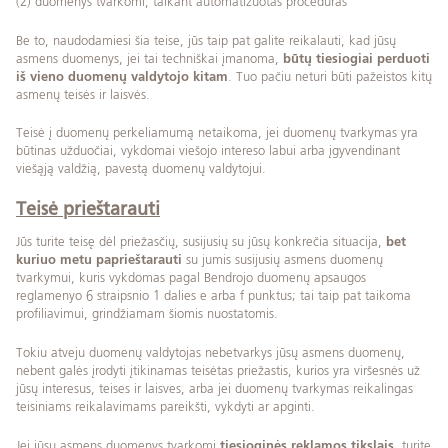
(2) duomenys tvarkomi, taikant automatizuotas procedūras
Be to, naudodamiesi šia teise, jūs taip pat galite reikalauti, kad jūsų
asmens duomenys, jei tai techniškai įmanoma,
būtų tiesiogiai perduoti
iš vieno duomenų valdytojo kitam
. Tuo pačiu neturi būti pažeistos kitų
asmenų teisės ir laisvės.
Teisė į duomenų perkeliamumą netaikoma, jei duomenų tvarkymas yra
būtinas užduočiai, vykdomai viešojo intereso labui arba įgyvendinant
viešąją valdžią, pavestą duomenų valdytojui.
Teisė prieštarauti
Jūs turite teisę dėl priežasčių, susijusių su jūsų konkrečia situacija,
bet
kuriuo metu paprieštarauti
su jumis susijusių asmens duomenų
tvarkymui, kuris vykdomas pagal Bendrojo duomenų apsaugos
reglamenyo 6 straipsnio 1 dalies e arba f punktus; tai taip pat taikoma
profiliavimui, grindžiamam šiomis nuostatomis.
Tokiu atveju duomenų valdytojas nebetvarkys jūsų asmens duomenų,
nebent galės įrodyti įtikinamas teisėtas priežastis, kurios yra viršesnės už
jūsų interesus, teises ir laisves, arba jei duomenų tvarkymas reikalingas
teisiniams reikalavimams pareikšti, vykdyti ar apginti.
Jei jūsų asmens duomenys tvarkomi
tiesioginės reklamos tikslais
, turite