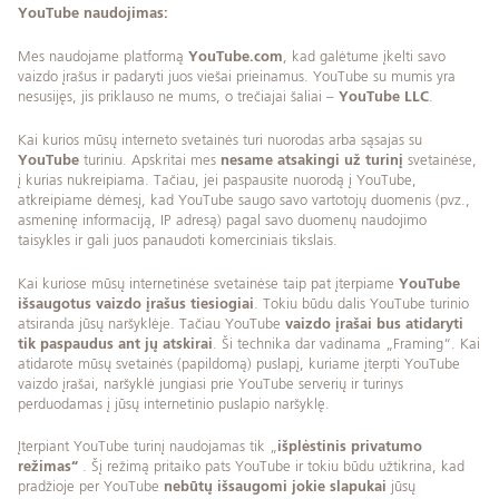
YouTube naudojimas:
Mes naudojame platformą
YouTube.com
, kad galėtume įkelti savo
vaizdo įrašus ir padaryti juos viešai prieinamus. YouTube su mumis yra
nesusijęs, jis priklauso ne mums, o trečiajai šaliai –
YouTube LLC
.
Kai kurios mūsų interneto svetainės turi nuorodas arba sąsajas su
YouTube
turiniu. Apskritai mes
nesame atsakingi už turinį
svetainėse,
į kurias nukreipiama. Tačiau, jei paspausite nuorodą į YouTube,
atkreipiame dėmesį, kad YouTube saugo savo vartotojų duomenis (pvz.,
asmeninę informaciją, IP adresą) pagal savo duomenų naudojimo
taisykles ir gali juos panaudoti komerciniais tikslais.
Kai kuriose mūsų internetinėse svetainėse taip pat įterpiame
YouTube
išsaugotus vaizdo įrašus tiesiogiai
. Tokiu būdu dalis YouTube turinio
atsiranda jūsų naršyklėje. Tačiau YouTube
vaizdo įrašai bus atidaryti
tik paspaudus ant jų atskirai
. Ši technika dar vadinama „Framing“. Kai
atidarote mūsų svetainės (papildomą) puslapį, kuriame įterpti YouTube
vaizdo įrašai, naršyklė jungiasi prie YouTube serverių ir turinys
perduodamas į jūsų internetinio puslapio naršyklę.
Įterpiant YouTube turinį naudojamas tik „
išplėstinis privatumo
režimas“
. Šį režimą pritaiko pats YouTube ir tokiu būdu užtikrina, kad
pradžioje per YouTube
nebūtų išsaugomi jokie slapukai
jūsų