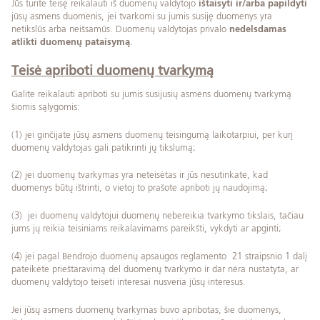
Jūs turite teisę reikalauti iš duomenų valdytojo
ištaisyti ir/arba papildyti
jūsų asmens duomenis, jei tvarkomi su jumis susiję duomenys yra
netikslūs arba neišsamūs. Duomenų valdytojas privalo
nedelsdamas
atlikti duomenų pataisymą
.
Teisė apriboti duomenų tvarkymą
Galite reikalauti apriboti su jumis susijusių asmens duomenų tvarkymą
šiomis sąlygomis:
(1) jei ginčijate jūsų asmens duomenų teisingumą laikotarpiui, per kurį
duomenų valdytojas gali patikrinti jų tikslumą;
(2) jei duomenų tvarkymas yra neteisėtas ir jūs nesutinkate, kad
duomenys būtų ištrinti, o vietoj to prašote apriboti jų naudojimą;
(3) jei duomenų valdytojui duomenų nebereikia tvarkymo tikslais, tačiau
jums jų reikia teisiniams reikalavimams pareikšti, vykdyti ar apginti;
(4) jei pagal Bendrojo duomenų apsaugos reglamento 21 straipsnio 1 dalį
pateikėte prieštaravimą dėl duomenų tvarkymo ir dar nėra nustatyta, ar
duomenų valdytojo teisėti interesai nusveria jūsų interesus.
Jei jūsų asmens duomenų tvarkymas buvo apribotas, šie duomenys,