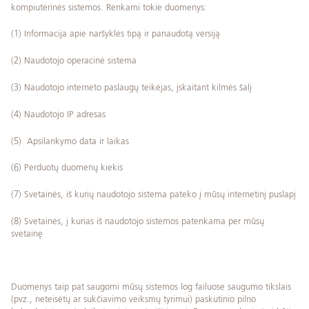
kompiuterinės sistemos. Renkami tokie duomenys:
(1) Informacija apie naršyklės tipą ir panaudotą versiją
(2) Naudotojo operacinė sistema
(3) Naudotojo interneto paslaugų teikėjas, įskaitant kilmės šalį
(4) Naudotojo IP adresas
(5) Apsilankymo data ir laikas
(6) Perduotų duomenų kiekis
(7) Svetainės, iš kurių naudotojo sistema pateko į mūsų internetinį puslapį
(8) Svetainės, į kurias iš naudotojo sistemos patenkama per mūsų
svetainę
Duomenys taip pat saugomi mūsų sistemos log failuose saugumo tikslais
(pvz., neteisėtų ar sukčiavimo veiksmų tyrimui) paskutinio pilno