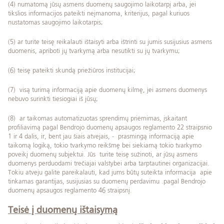
(4) numatomą jūsų asmens duomenų saugojimo laikotarpį arba, jei
tikslios informacijos pateikti neįmanoma, kriterijus, pagal kuriuos
nustatomas saugojimo laikotarpis;
(5) ar turite teisę reikalauti ištaisyti arba ištrinti su jumis susijusius asmens
duomenis, apriboti jų tvarkymą arba nesutikti su jų tvarkymu;
(6) teisę pateikti skundą priežiūros institucijai;
(7) visą turimą informaciją apie duomenų kilmę, jei asmens duomenys
nebuvo surinkti tiesiogiai iš jūsų;
(8) ar taikomas automatizuotas sprendimų priėmimas, įskaitant
profiliavimą pagal Bendrojo duomenų apsaugos reglamento 22 straipsnio
1 ir 4 dalis, ir, bent jau šiais atvejais, - prasmingą informaciją apie
taikomą logiką, tokio tvarkymo reikšmę bei siekiamą tokio tvarkymo
poveikį duomenų subjektui. Jūs turite teisę sužinoti, ar jūsų asmens
duomenys perduodami trečiajai valstybei arba tarptautinei organizacijai.
Tokiu atveju galite pareikalauti, kad jums būtų suteikta informacija apie
tinkamas garantijas, susijusias su duomenų perdavimu .pagal Bendrojo
duomenų apsaugos reglamento 46 straipsnį.
Teisė į duomenų ištaisymą