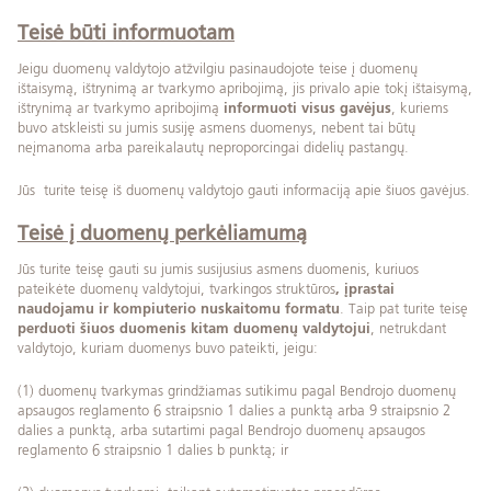
Teisė būti informuotam
Jeigu duomenų valdytojo atžvilgiu pasinaudojote teise į duomenų
ištaisymą, ištrynimą ar tvarkymo apribojimą, jis privalo apie tokį ištaisymą,
ištrynimą ar tvarkymo apribojimą
informuoti visus gavėjus
, kuriems
buvo atskleisti su jumis susiję asmens duomenys, nebent tai būtų
neįmanoma arba pareikalautų neproporcingai didelių pastangų.
Jūs turite teisę iš duomenų valdytojo gauti informaciją apie šiuos gavėjus.
Teisė į duomenų perkėliamumą
Jūs turite teisę gauti su jumis susijusius asmens duomenis, kuriuos
pateikėte duomenų valdytojui, tvarkingos struktūros
, įprastai
naudojamu ir kompiuterio nuskaitomu formatu
. Taip pat turite teisę
perduoti šiuos duomenis kitam duomenų valdytojui
, netrukdant
valdytojo, kuriam duomenys buvo pateikti, jeigu:
(1) duomenų tvarkymas grindžiamas sutikimu pagal Bendrojo duomenų
apsaugos reglamento 6 straipsnio 1 dalies a punktą arba 9 straipsnio 2
dalies a punktą, arba sutartimi pagal Bendrojo duomenų apsaugos
reglamento 6 straipsnio 1 dalies b punktą; ir