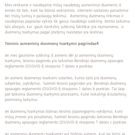
Mes renkame ir naudojame mūsų naudotojų asmeninius duomenis iš
esmės tik tiek, kiek tai būtina veikiančios interneto svetainės paruošimui
bei mūsų turinių ir paslaugų teikimui. Asmeninių duomenų rinkimas ir
naudojimas paprastai vyksta tik gavus naudotojo sutikimą. Išimtis taikoma
tais atvejais, kai gauti išankstinį sutikimą faktiškai yra neįmanoma, o
duomenų tvarkymas pagal įstatymų nuostatas yra leistinas.
Teisinis asmeninių duomenų tvarkymo pagrindas4
Jei mes gauname sutikimą iš asmens dėl jo asmeninių duomenų
tvarkymo, teisiniu pagrindu yra laikomas Bendrojo duomenų apsaugos
reglamento (DSGVO) 6 straipsnio 1 dalies a punktas.
Jei asmens duomenys tvarkomi sutarties, kurios šalis yra duomenų
subjektas, įvykdymui, tuomet teisinis pagrindas yra
Bendrojo duomenų
apsaugos reglamento (DSGVO) 6 straipsnio 1 dalies b punktas. Tai taip
pat taikoma duomenų tvarkymo procesams, kurie reikalingi ikisutartinių
priemonių taikymui.
Jei duomenų tvarkymas būtinas teisinio įsipareigojimo vykdymui, kuris
mūsų įmonei yra privalomas, tuomet teisiniu pagrindu laikomas Bendrojo
duomenų apsaugos reglamento (DSGVO) 6 straipsnio 1 dalies c punktas.
Jei asmeninių duomenų tvarkymas yra būtinas asmens, kurį tai liečia ar