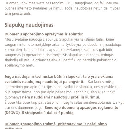
Duomenų rinkimas svetainės rengimui ir jų saugojimas log failuose yra
būtinas interneto svetainės veikimui. Todėl naudotojas neturi galimybės
tam prieštarauti.
Slapukų naudojimas
Duomenų apdorojimo aprašymas ir apimtis:
Mūsų svetainė naudoja slapukus. Slapukai yra tekstiniai failai, kurie
saugomi interneto naršyklėje arba naršyklės yra perduodami į naudotojo
kompiuterį. Kai naudotojas apsilanko svetainėje, slapukas gali būti
saugomas jo operacinėje sistemoje. Šis slapukas turi charakteringas
simbolių eilutes, leidžiančias aiškiai identifikuoti naršyklę pakartotinio
apsilankymo metu.
Jeigu naudojami techniškai būtini slapukai, taip yra siekiama
svetainės naudojimą naudotojui palengvinti.
Kai kurios mūsų
internetinio puslapio funkcijos negali veikti be slapukų, nes naršyklė turi
būti atpažįstama ir po puslapio pakeitimo. Techninių slapukų surinkti
duomenys
nėra naudojami naudotojų profilių kūrimui.
Šiuose tiksluose taip pat atsispindi mūsų teisėtas suinteresuotumas tvarkyti
asmens duomenis pagal
Bendrojo duomenų apsaugos reglamento
(DSGVO)
6 straipsnio 1 dalies f punktą
.
Duomenų saugojimo trukmė, prieštaravimo ir pašalinimo