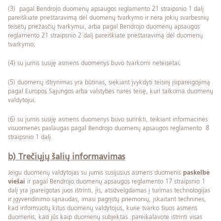
(3) pagal Bendrojo duomenų apsaugos reglamento 21 straipsnio 1 dalį
pareiškiate prieštaravimą dėl duomenų tvarkymo ir nėra jokių svarbesnių
teisėtų priežasčių tvarkymui, arba pagal Bendrojo duomenų apsaugos
reglamento 21 straipsnio 2 dalį pareiškiate prieštaravimą dėl duomenų
tvarkymo;
(4) su jumis susiję asmens duomenys buvo tvarkomi neteisėtai;
(5) duomenų ištrynimas yra būtinas, siekiant įvykdyti teisinį įsipareigojimą
pagal Europos Sąjungos arba valstybės narės teisę, kuri taikoma duomenų
valdytojui;
(6) su jumis susiję asmens duomenys buvo surinkti, teikiant informacinės
visuomenės paslaugas pagal Bendrojo duomenų apsaugos reglamento 8
straipsnio 1 dalį.
b) Trečiųjų šalių informavimas
Jeigu duomenų valdytojas su jumis susijusius asmens duomenis
paskelbė
viešai
ir pagal Bendrojo duomenų apsaugos reglamento 17 straipsnio 1
dalį yra įpareigotas juos ištrinti, jis, atsižvelgdamas į turimas technologijas
ir įgyvendinimo sąnaudas, imasi pagrįstų priemonių, įskaitant technines,
kad informuotų kitus duomenų valdytojus, kurie tvarko šiuos asmens
duomenis, kad jūs kaip duomenų subjektas pareikalavote ištrinti visas