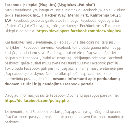
Facebook įskiepiai (Plug -Ins) (Mygtukas „Patinka“)
Mūsų svetainėse yra integruoti socialinio tinklo Facebook įskiepiai, kuriuos
teikia
Facebook Inc., 1 Hacker Way, Menlo Park, Kalifornija 94025,
JAV
. Facebook įskiepius galite atpažinti pagal Facebook logotipą arba
„Patinka“ („Like“) mygtuką mūsų svetainėje. Peržiūrėti visus Facebook
įskiepius galite čia:
https://developers.facebook.com/docs/plugins/
.
Kai lankotės mūsų svetainėje, įskiepis sukuria tiesioginį ryšį tarp jūsų
naršyklės ir Facebook serverio. Facebook tokiu būdu gauna informaciją,
kad jūs, naudodami savo IP adresą, apsilankėte mūsų svetainėje. Jei
paspausite Facebook „Patinka“ mygtuką, prisijungus prie savo Facebook
paskyros, galite susieti mūsų svetainės turinį su savo Facebook profiliu.
Tokiu būdu Facebook gali priskirti jūsų apsilankymą mūsų svetainėje prie
jūsų naudotojo paskyros. Norime atkreipti dėmesį, kad mes, kaip
internetinių puslapių teikėjai,
nesame informuoti apie perduodamų
duomenų turinį ir jų naudojimą Facebook portale.
Daugiau informacijos rasite Facebook Duomenų apsaugos pareiškime:
https://de.facebook.com/policy.php
.
Jei nenorite, kad Facebook priskirtų jūsų apsilankymą mūsų puslapiuose
jūsų Facebook paskyrai, prašome atsijungti nuo savo Facebook naudotojo
paskyros.